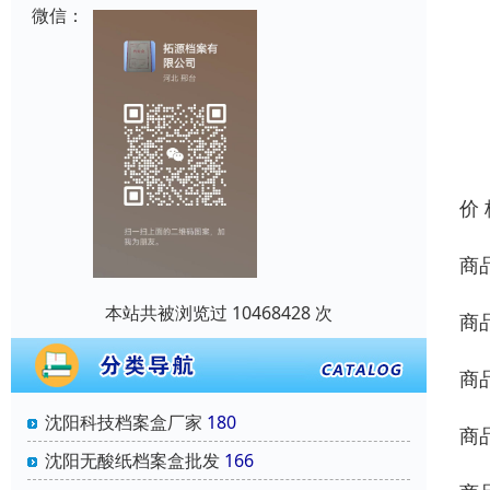
微信：
价
商
本站共被浏览过 10468428 次
商
商
沈阳科技档案盒厂家
180
商
沈阳无酸纸档案盒批发
166