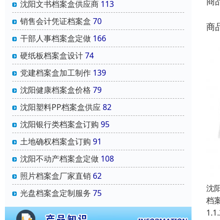
商
沈阳文书档案盒供应商
113
销售会计凭证档案盒
70
商
干部人事档案盒定做
166
硬纸板档案盒设计
74
党建档案盒加工制作
139
沈阳健康档案盒价格
79
沈阳塑料PP档案盒供应
82
沈阳银行类档案盒订购
95
土地确权档案盒订购
91
沈阳不动产档案盒定做
108
照片档案盒厂家直销
62
沈
光盘档案盒定制服务
75
档
1.