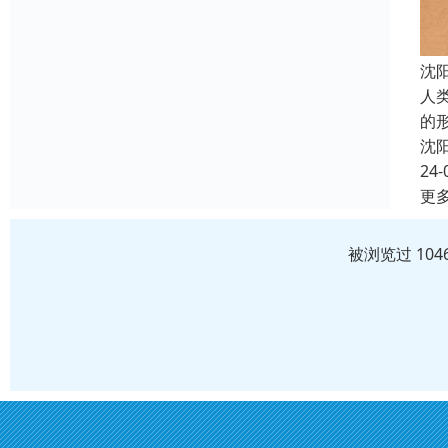
沈
人
的
沈
24-
更
被浏览过 10