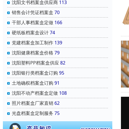
沈阳文书档案盒供应商
113
销售会计凭证档案盒
70
干部人事档案盒定做
166
硬纸板档案盒设计
74
党建档案盒加工制作
139
沈阳健康档案盒价格
79
沈阳塑料PP档案盒供应
82
沈阳银行类档案盒订购
95
土地确权档案盒订购
91
沈阳不动产档案盒定做
108
照片档案盒厂家直销
62
光盘档案盒定制服务
75