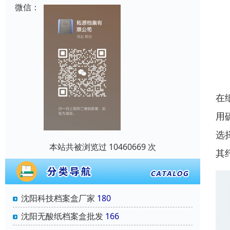
微信：
在
用
选
本站共被浏览过 10460669 次
其
沈阳科技档案盒厂家
180
沈阳无酸纸档案盒批发
166