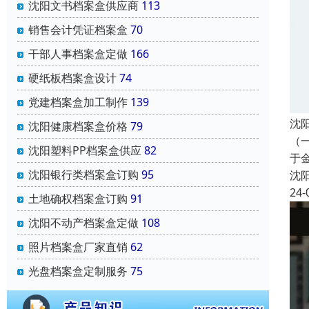
沈阳文书档案盒供应商
113
销售会计凭证档案盒
70
干部人事档案盒定做
166
硬纸板档案盒设计
74
党建档案盒加工制作
139
沈
沈阳健康档案盒价格
79
（
沈阳塑料PP档案盒供应
82
于
沈阳银行类档案盒订购
95
沈
24-
土地确权档案盒订购
91
沈阳不动产档案盒定做
108
照片档案盒厂家直销
62
光盘档案盒定制服务
75