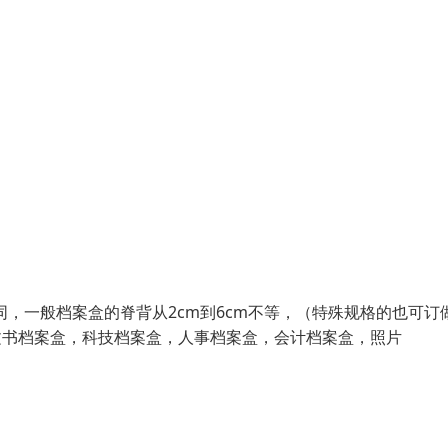
同，一般档案盒的脊背从2cm到6cm不等，（特殊规格的也可订
文书档案盒，科技档案盒，人事档案盒，会计档案盒，照片