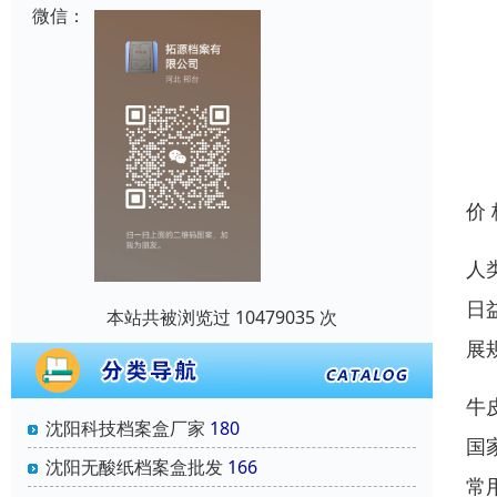
微信：
价
人
日
本站共被浏览过 10479035 次
展
牛
沈阳科技档案盒厂家
180
国
沈阳无酸纸档案盒批发
166
常