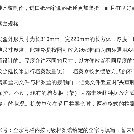
纯木浆制作，进口纸档案盒的纸质更加坚挺、而且有良好
案盒规格
案盒外形尺寸为长310mm、宽220mm的长方体，厚度一
他尺寸厚度。此规格是按照可放入纸张幅面为国际通用A4型
而设计的。厚度允许不同的尺寸，以方便放置不同厚度的
按照延长米进行档案数量统计。档案盒按照摆放方式的不
增加盒内文件与档案盒的接触面，避免文件竖置时“头重
保护。不过，现有的档案柜（架）大都未给此种摆放方
架）的状况。机关单位在选用档案盒时，两种格式的档
。
宗号：全宗号栏内按同级档案馆给定的全宗号填写，暂未