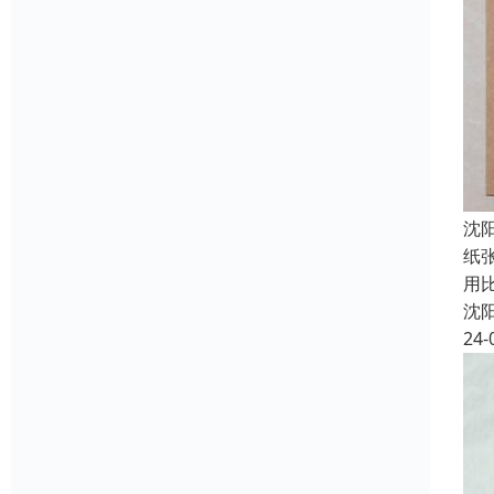
沈
纸
用
沈
24-