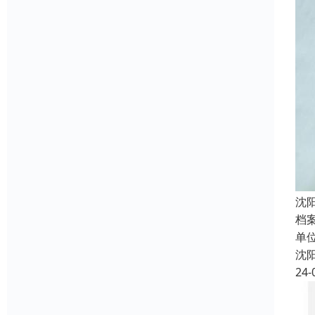
沈
档
单
沈
24-