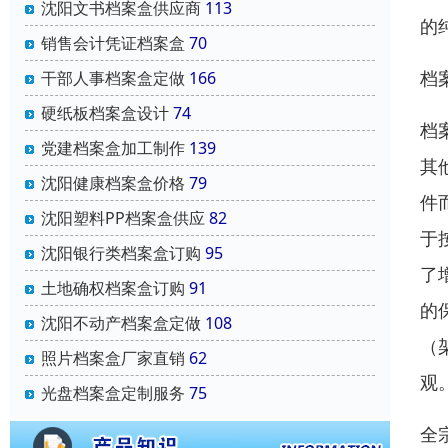
沈阳文书档案盒供应商
113
的
销售会计凭证档案盒
70
档
干部人事档案盒定做
166
硬纸板档案盒设计
74
档
党建档案盒加工制作
139
其
沈阳健康档案盒价格
79
件
沈阳塑料PP档案盒供应
82
于
沈阳银行类档案盒订购
95
了
土地确权档案盒订购
91
的
沈阳不动产档案盒定做
108
（
照片档案盒厂家直销
62
观
光盘档案盒定制服务
75
全