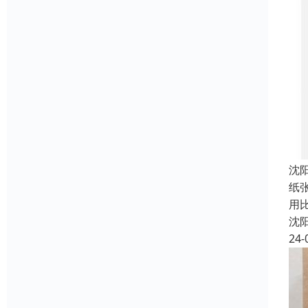
沈
纸
用
沈
24-