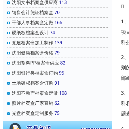
沈阳文书档案盒供应商
113

销售会计凭证档案盒
70
1
干部人事档案盒定做
166
项
硬纸板档案盒设计
74
科
党建档案盒加工制作
139
沈阳健康档案盒价格
79
2
沈阳塑料PP档案盒供应
82
别
沈阳银行类档案盒订购
95
部
土地确权档案盒订购
91
3
沈阳不动产档案盒定做
108
科
照片档案盒厂家直销
62
题
光盘档案盒定制服务
75
4