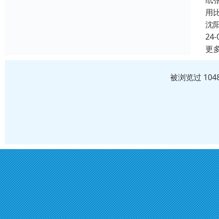
纸
用
沈
24-
更
被浏览过 10