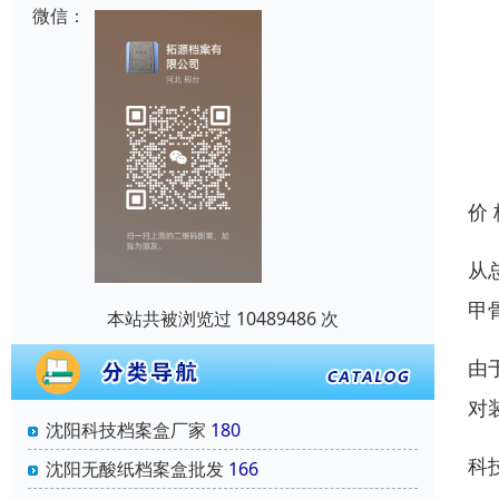
微信：
价
从
甲
本站共被浏览过 10489486 次
由
对
沈阳科技档案盒厂家
180
科
沈阳无酸纸档案盒批发
166