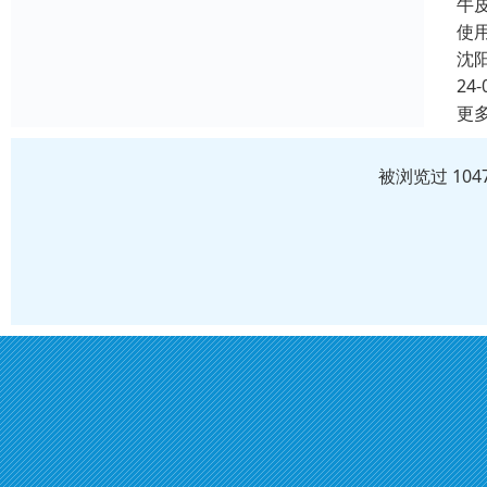
牛
使
沈
24-
更
被浏览过 10