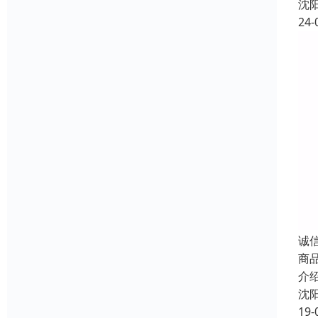
沈
24-
诚
商
介
沈
19-