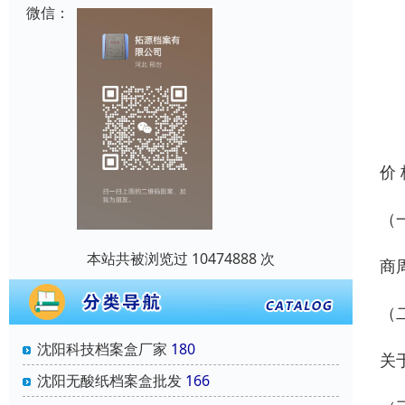
微信：
价
（
本站共被浏览过 10474888 次
商
（
沈阳科技档案盒厂家
180
关
沈阳无酸纸档案盒批发
166