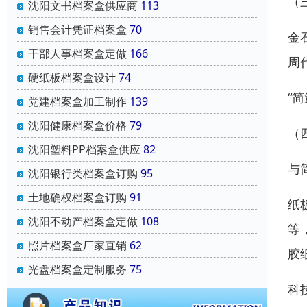
（
沈阳文书档案盒供应商
113
销售会计凭证档案盒
70
金
干部人事档案盒定做
166
周
硬纸板档案盒设计
74
“简
党建档案盒加工制作
139
沈阳健康档案盒价格
79
（
沈阳塑料PP档案盒供应
82
与
沈阳银行类档案盒订购
95
土地确权档案盒订购
91
纸
沈阳不动产档案盒定做
108
等
照片档案盒厂家直销
62
胶
光盘档案盒定制服务
75
科