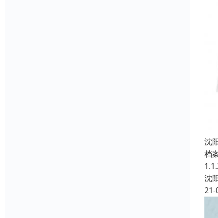
沈
档
1.
沈
21-