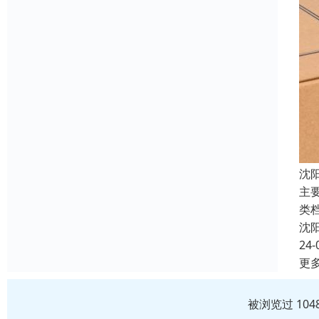
沈
主
类
沈
24-
更
被浏览过 10