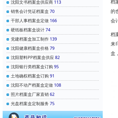
档
沈阳文书档案盒供应商
113
的
销售会计凭证档案盒
70
会
干部人事档案盒定做
166
硬纸板档案盒设计
74
档
党建档案盒加工制作
139
来
沈阳健康档案盒价格
79
盒
沈阳塑料PP档案盒供应
82
沈阳银行类档案盒订购
95
土地确权档案盒订购
91
沈阳不动产档案盒定做
108
照片档案盒厂家直销
62
光盘档案盒定制服务
75