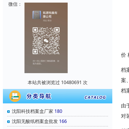
微信：
价
档
案
本站共被浏览过 10480691 次
档
由
沈阳科技档案盒厂家
180
对
沈阳无酸纸档案盒批发
166