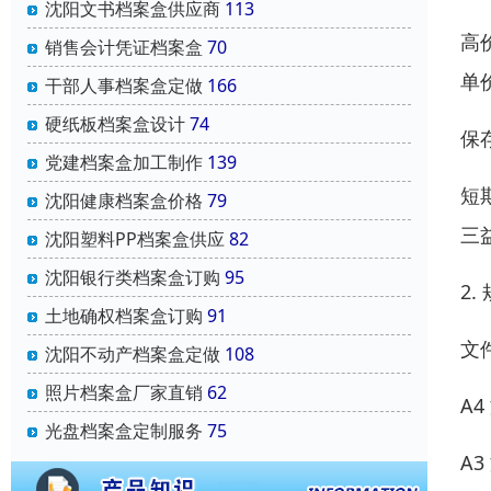
沈阳文书档案盒供应商
113
高
销售会计凭证档案盒
70
单价
干部人事档案盒定做
166
硬纸板档案盒设计
74
保
党建档案盒加工制作
139
短
沈阳健康档案盒价格
79
三
沈阳塑料PP档案盒供应
82
沈阳银行类档案盒订购
95
2
土地确权档案盒订购
91
文
沈阳不动产档案盒定做
108
照片档案盒厂家直销
62
A4
光盘档案盒定制服务
75
A3