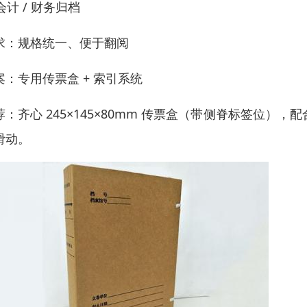
 会计 / 财务归档
求：规格统一、便于翻阅
案：专用传票盒 + 索引系统
荐：齐心 245×145×80mm 传票盒（带侧脊标签位），
滑动。