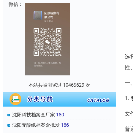
微信：
选
性
一
本站共被浏览过 10465629 次
1
文
沈阳科技档案盒厂家
180
沈阳无酸纸档案盒批发
166
普