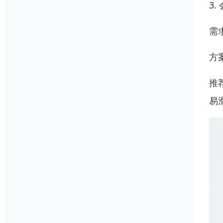
3.
需
方
推
易