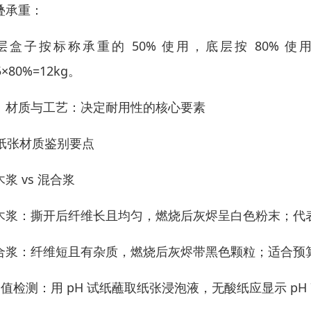
叠承重：
层盒子按标称承重的 50% 使用，底层按 80% 使
5×80%=12kg。
、材质与工艺：决定耐用性的核心要素
. 纸张材质鉴别要点
浆 vs 混合浆
木浆：撕开后纤维长且均匀，燃烧后灰烬呈白色粉末；代
合浆：纤维短且有杂质，燃烧后灰烬带黑色颗粒；适合预
H 值检测：用 pH 试纸蘸取纸张浸泡液，无酸纸应显示 pH 