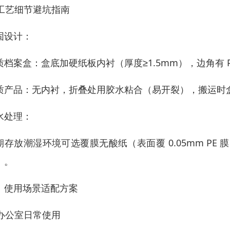
. 工艺细节避坑指南
固设计：
质档案盒：盒底加硬纸板内衬（厚度≥1.5mm），边角有 
质产品：无内衬，折叠处用胶水粘合（易开裂），搬运时
水处理：
期存放潮湿环境可选覆膜无酸纸（表面覆 0.05mm PE 
）。
、使用场景适配方案
. 办公室日常使用