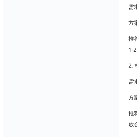
需
方
推
1-
2
需
方
推
放