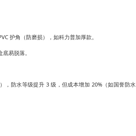
PVC 护角（防磨损），如科力普加厚款。
盒底易脱落。
膜），防水等级提升 3 级，但成本增加 20%（如国誉防