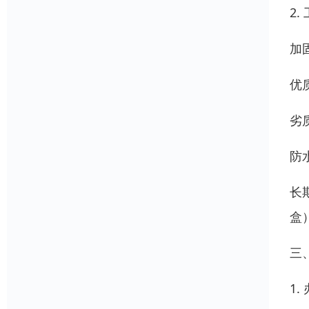
2
加
优
劣
防
长
盒
三
1