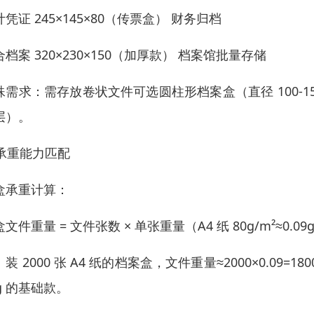
凭证 245×145×80（传票盒） 财务归档
合档案 320×230×150（加厚款） 档案馆批量存储
殊需求：需存放卷状文件可选圆柱形档案盒（直径 100-
层）。
. 承重能力匹配
盒承重计算：
文件重量 = 文件张数 × 单张重量（A4 纸 80g/m²≈0.09
装 2000 张 A4 纸的档案盒，文件重量≈2000×0.09=18
g 的基础款。