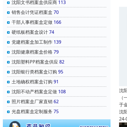
沈阳文书档案盒供应商
113
销售会计凭证档案盒
70
干部人事档案盒定做
166
硬纸板档案盒设计
74
党建档案盒加工制作
139
沈阳健康档案盒价格
79
沈阳塑料PP档案盒供应
82
沈阳银行类档案盒订购
95
土地确权档案盒订购
91
沈
沈阳不动产档案盒定做
108
（
照片档案盒厂家直销
62
于
光盘档案盒定制服务
75
沈
24-