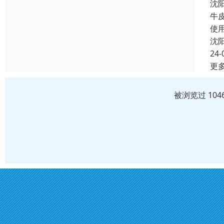
沈
牛
使
沈
24-
更
被浏览过 10