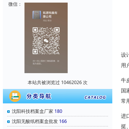
微信：
设
用
牛
本站共被浏览过 10462026 次
国
常
沈阳科技档案盒厂家
180
进
沈阳无酸纸档案盒批发
166
挺