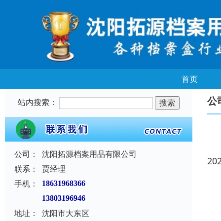
首页
公
站内搜索：
公司：
沈阳拓源档案用品有限公司
20
联系：
贾经理
手机：
18631968366
13803196946
地址：
沈阳市大东区