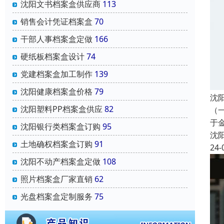
沈阳文书档案盒供应商
113
销售会计凭证档案盒
70
干部人事档案盒定做
166
硬纸板档案盒设计
74
党建档案盒加工制作
139
沈阳健康档案盒价格
79
沈
沈阳塑料PP档案盒供应
82
（
于
沈阳银行类档案盒订购
95
沈
土地确权档案盒订购
91
24-
沈阳不动产档案盒定做
108
照片档案盒厂家直销
62
光盘档案盒定制服务
75