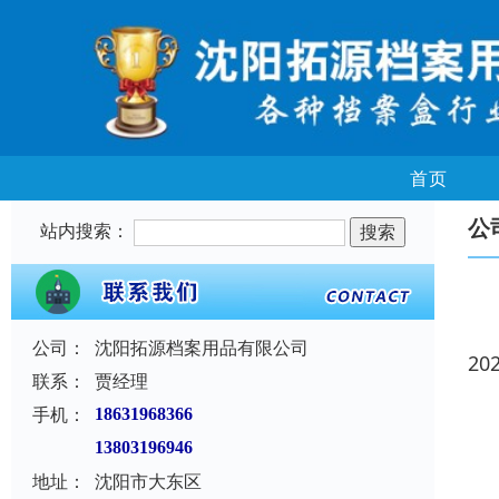
首页
公
站内搜索：
公司：
沈阳拓源档案用品有限公司
20
联系：
贾经理
手机：
18631968366
13803196946
地址：
沈阳市大东区