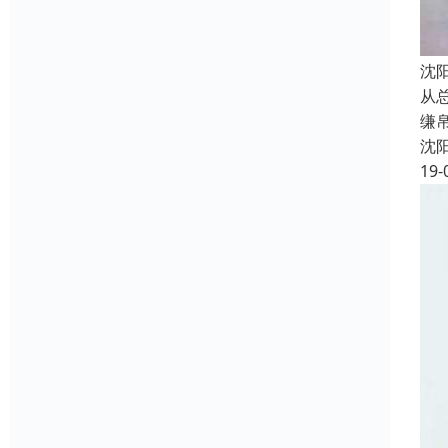
沈
从
缣
沈
19-