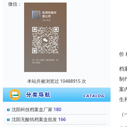
微信：
价
档
制
本站共被浏览过 10488915 次
案
生
沈阳科技档案盒厂家
180
（
沈阳无酸纸档案盒批发
166