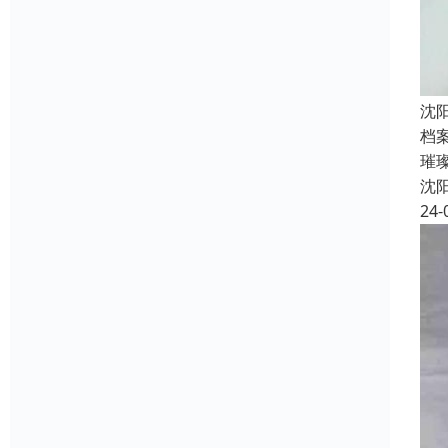
沈
档
璀
沈
24-