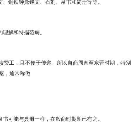
文、铜铁钟鼎铭文、石刻、帛书和简册等等。
的理解和特指范畴。
较费工，且不便于传递。所以自商周直至东晋时期，特别
档案，通常称做
帛书可能与典册一样，在殷商时期即已有之。