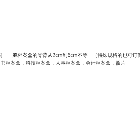
同，一般档案盒的脊背从2cm到6cm不等，（特殊规格的也可订
文书档案盒，科技档案盒，人事档案盒，会计档案盒，照片