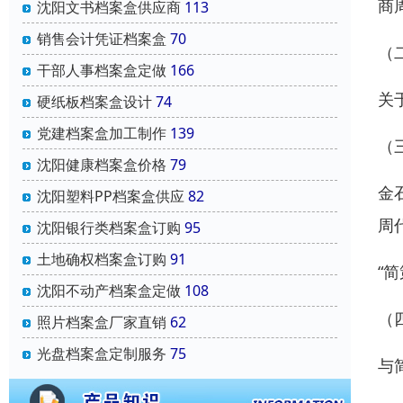
商
沈阳文书档案盒供应商
113
销售会计凭证档案盒
70
（
干部人事档案盒定做
166
关
硬纸板档案盒设计
74
党建档案盒加工制作
139
（
沈阳健康档案盒价格
79
金
沈阳塑料PP档案盒供应
82
周
沈阳银行类档案盒订购
95
土地确权档案盒订购
91
“简
沈阳不动产档案盒定做
108
（
照片档案盒厂家直销
62
光盘档案盒定制服务
75
与