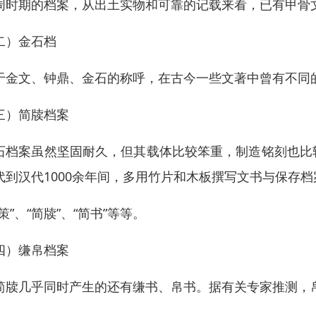
周时期的档案，从出土实物和可靠的记载来看，已有甲骨
二）金石档
于金文、钟鼎、金石的称呼，在古今一些文著中曾有不同
三）简牍档案
石档案虽然坚固耐久，但其载体比较笨重，制造铭刻也比
代到汉代1000余年间，多用竹片和木板撰写文书与保存
策”、“简牍”、“简书”等等。
四）缣帛档案
简牍几乎同时产生的还有缣书、帛书。据有关专家推测，