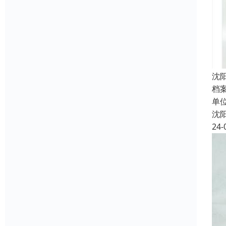
沈
档
单
沈
24-