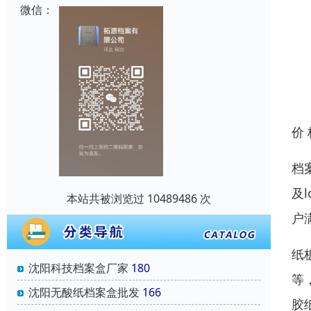
微信：
价
档
及
本站共被浏览过 10489486 次
户
纸
沈阳科技档案盒厂家
180
等
沈阳无酸纸档案盒批发
166
胶