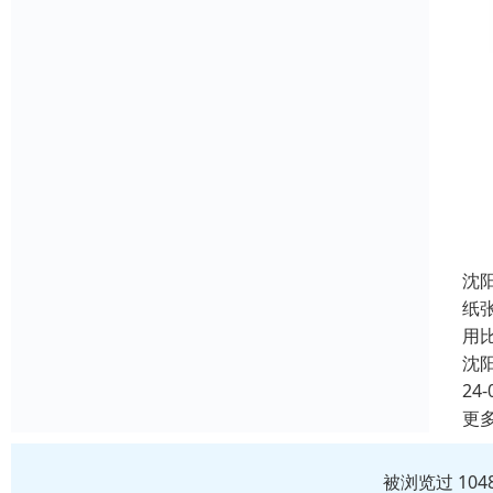
沈
纸
用
沈
24-
更
被浏览过 10