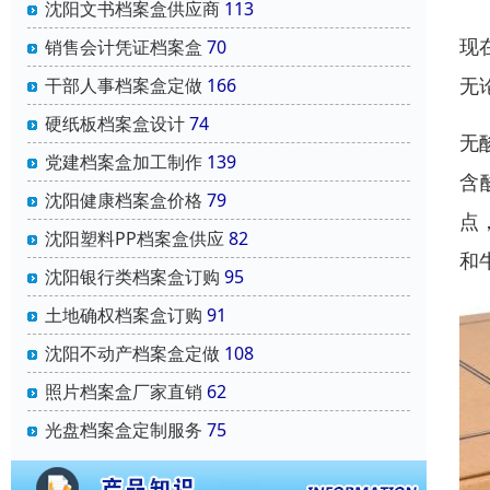
沈阳文书档案盒供应商
113
现
销售会计凭证档案盒
70
无
干部人事档案盒定做
166
硬纸板档案盒设计
74
无
党建档案盒加工制作
139
含
沈阳健康档案盒价格
79
点
沈阳塑料PP档案盒供应
82
和
沈阳银行类档案盒订购
95
土地确权档案盒订购
91
沈阳不动产档案盒定做
108
照片档案盒厂家直销
62
光盘档案盒定制服务
75