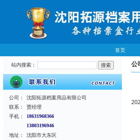
首页
公
站内搜索：
公司：
沈阳拓源档案用品有限公司
20
联系：
贾经理
手机：
18631968366
13803196946
地址：
沈阳市大东区