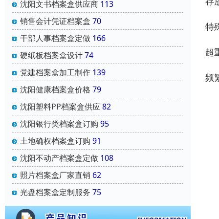
存
沈阳文书档案盒供应商
113
销售会计凭证档案盒
70
特
干部人事档案盒定做
166
超
硬纸板档案盒设计
74
党建档案盒加工制作
139
频
沈阳健康档案盒价格
79
沈阳塑料PP档案盒供应
82
沈阳银行类档案盒订购
95
土地确权档案盒订购
91
沈阳不动产档案盒定做
108
照片档案盒厂家直销
62
光盘档案盒定制服务
75