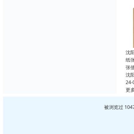
沈
纸
张
沈
24-
更
被浏览过 10