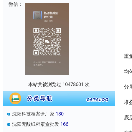
微信：
重
均
本站共被浏览过 10478601 次
分
堆
沈阳科技档案盒厂家
180
底
沈阳无酸纸档案盒批发
166