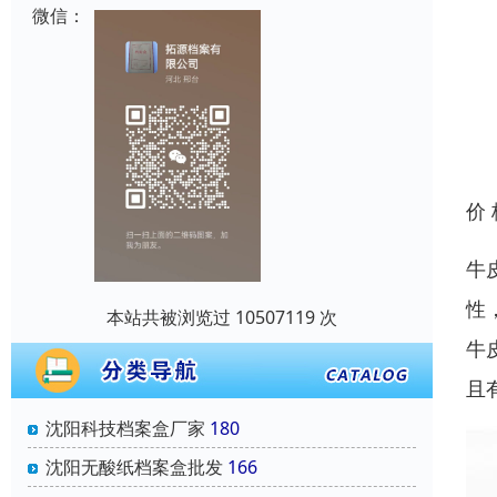
微信：
价
牛
性
本站共被浏览过 10507119 次
牛
且
沈阳科技档案盒厂家
180
沈阳无酸纸档案盒批发
166