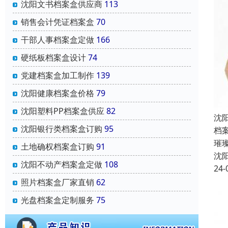
沈阳文书档案盒供应商
113
销售会计凭证档案盒
70
干部人事档案盒定做
166
硬纸板档案盒设计
74
党建档案盒加工制作
139
沈阳健康档案盒价格
79
沈阳塑料PP档案盒供应
82
沈
沈阳银行类档案盒订购
95
档
璀
土地确权档案盒订购
91
沈
沈阳不动产档案盒定做
108
24-
照片档案盒厂家直销
62
光盘档案盒定制服务
75